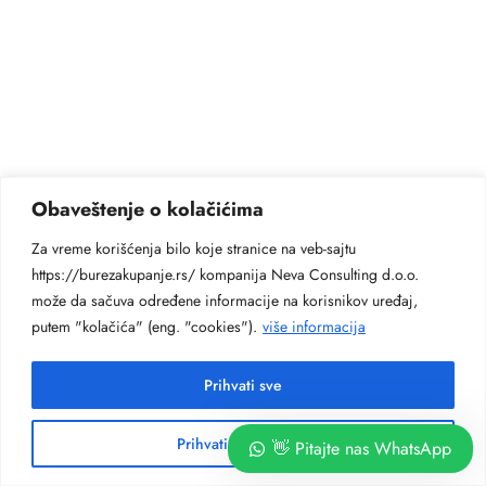
Obaveštenje o kolačićima
Za vreme korišćenja bilo koje stranice na veb-sajtu
https://burezakupanje.rs/ kompanija Neva Consulting d.o.o.
može da sačuva određene informacije na korisnikov uređaj,
putem "kolačića" (eng. "cookies").
više informacija
Prihvati sve
Prihvati neobhodne
👋 Pitajte nas WhatsApp