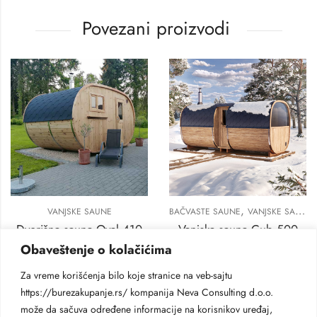
Povezani proizvodi
,
VANJSKE SAUNE
,
VANJSKE SAUNE
BAČVASTE SAUNE
VANJSKE SAUNE
Dvorišna sauna Oval 410
Vanjska sauna Cub 500
6.400
€
6.800
€
Obaveštenje o kolačićima
Za vreme korišćenja bilo koje stranice na veb-sajtu
https://burezakupanje.rs/ kompanija Neva Consulting d.o.o.
može da sačuva određene informacije na korisnikov uređaj,