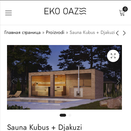
0
Главная страница
»
Proizvodi
»
Sauna Kubus + Djakuzi
Sauna Kubus S
Moderne Sauna Kubus
Lm
7.900
€
13.900
€
Sauna Kubus + Djakuzi