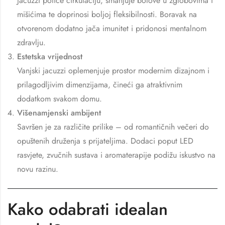
Jacuzzi potiče cirkulaciju, smanjuje bolove u zglobovima i
mišićima te doprinosi boljoj fleksibilnosti. Boravak na
otvorenom dodatno jača imunitet i pridonosi mentalnom
zdravlju.
Estetska vrijednost
Vanjski jacuzzi oplemenjuje prostor modernim dizajnom i
prilagodljivim dimenzijama, čineći ga atraktivnim
dodatkom svakom domu.
Višenamjenski ambijent
Savršen je za različite prilike – od romantičnih večeri do
opuštenih druženja s prijateljima. Dodaci poput LED
rasvjete, zvučnih sustava i aromaterapije podižu iskustvo na
novu razinu.
Kako odabrati idealan