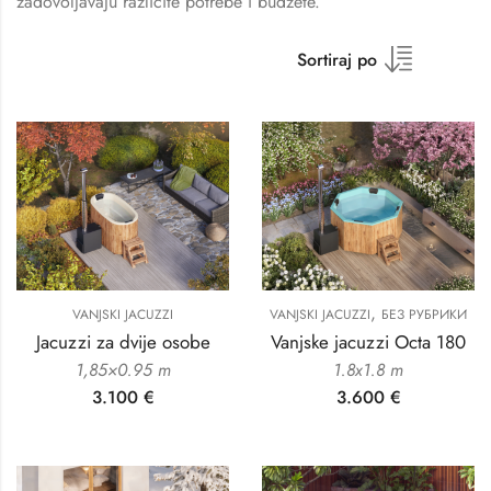
zadovoljavaju različite potrebe i budžete.
Sortiraj po
,
VANJSKI JACUZZI
VANJSKI JACUZZI
БЕЗ РУБРИКИ
Jacuzzi za dvije osobe
Vanjske jacuzzi Octa 180
1,85×0.95 m
1.8х1.8 m
3.100
€
3.600
€