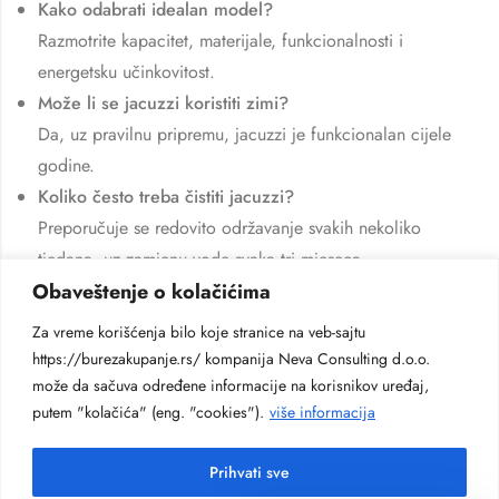
Kako odabrati idealan model?
Razmotrite kapacitet, materijale, funkcionalnosti i
energetsku učinkovitost.
Može li se jacuzzi koristiti zimi?
Da, uz pravilnu pripremu, jacuzzi je funkcionalan cijele
godine.
Koliko često treba čistiti jacuzzi?
Preporučuje se redovito održavanje svakih nekoliko
tjedana, uz zamjenu vode svaka tri mjeseca.
Obaveštenje o kolačićima
Koliko košta vanjski jacuzzi?
Cijene variraju ovisno o veličini, funkcijama i brendu, a
Za vreme korišćenja bilo koje stranice na veb-sajtu
dostupni su modeli za svaki budžet.
https://burezakupanje.rs/ kompanija Neva Consulting d.o.o.
može da sačuva određene informacije na korisnikov uređaj,
putem "kolačića" (eng. "cookies").
više informacija
Prihvati sve