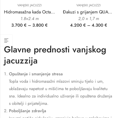
VANJSKI JACUZZI
VANJSKI JACUZZI
Hidromasažna kada Octa 2.4
Đakuzi s grijanjem QUATTRO
1.8×2.4 m
2,0 × 1,7 m
3.700
€
–
3.800
€
4.200
€
–
4.300
€
Glavne prednosti vanjskog
jacuzzija
Opuštanje i smanjenje stresa
Topla voda i hidromasažni mlazovi smiruju tijelo i um,
ublažavaju napetost u mišićima te poboljšavaju kvalitetu
sna. Idealno za individualno uživanje ili opuštena druženja
s obitelji i prijateljima.
Poboljšanje zdravlja