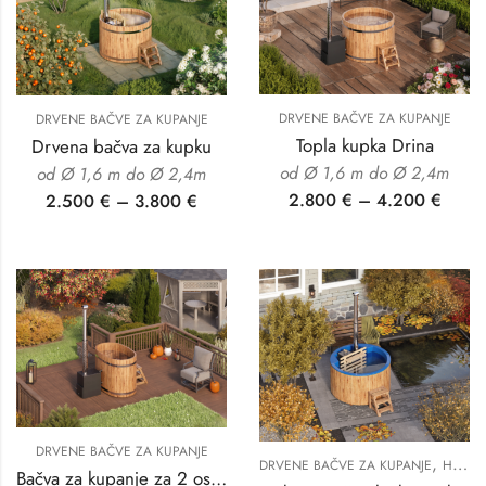
DRVENE BAČVE ZA KUPANJE
DRVENE BAČVE ZA KUPANJE
Topla kupka Drina
Drvena bačva za kupku
od Ø 1,6 m do Ø 2,4m
od Ø 1,6 m do Ø 2,4m
2.800
€
–
4.200
€
2.500
€
–
3.800
€
DRVENE BAČVE ZA KUPANJE
,
DRVENE BAČVE ZA KUPANJE
HIDROMASAŽNE KADE ZA DVORIŠTE
Bačva za kupanje za 2 osobe