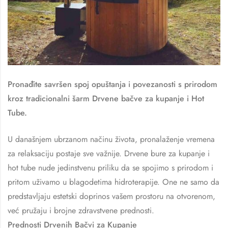
Pronađite savršen spoj opuštanja i povezanosti s prirodom
kroz tradicionalni šarm Drvene bačve za kupanje i Hot
Tube.
U današnjem ubrzanom načinu života, pronalaženje vremena
za relaksaciju postaje sve važnije. Drvene bure za kupanje i
hot tube nude jedinstvenu priliku da se spojimo s prirodom i
pritom uživamo u blagodetima hidroterapije. One ne samo da
predstavljaju estetski doprinos vašem prostoru na otvorenom,
već pružaju i brojne zdravstvene prednosti.
Prednosti Drvenih Bačvi za Kupanje