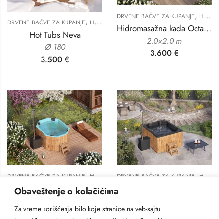
,
DRVENE BAČVE ZA KUPANJE
HIDROMASAŽNE KADE ZA DVORIŠTE
,
DRVENE BAČVE ZA KUPANJE
HIDROMASAŽNE KADE ZA DVORIŠTE
Hidromasažna kada Octa 2.0
Hot Tubs Neva
2.0×2.0 m
Ø 180
3.600
€
3.500
€
,
,
DRVENE BAČVE ZA KUPANJE
HIDROMASAŽNE KADE ZA DVORIŠTE
DRVENE BAČVE ZA KUPANJE
HIDROMASAŽNE KADE ZA DVORIŠTE
Hidromasažna kada Octa 2.4
Hidromasažna kada Quattro
Obaveštenje o kolačićima
2.4×1.8 m
2.4×1.8 m
Za vreme korišćenja bilo koje stranice na veb-sajtu
3.800
€
3.800
€