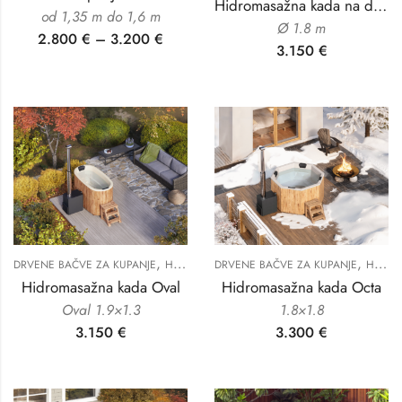
Hidromasažna kada na drva
od 1,35 m do 1,6 m
Ø 1.8 m
2.800
€
–
3.200
€
3.150
€
,
,
DRVENE BAČVE ZA KUPANJE
HIDROMASAŽNE KADE ZA DVORIŠTE
DRVENE BAČVE ZA KUPANJE
HIDROMASAŽNE KADE ZA DVORIŠTE
Hidromasažna kada Oval
Hidromasažna kada Octa
Oval 1.9×1.3
1.8×1.8
3.150
€
3.300
€