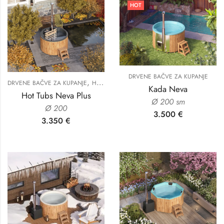
HOT
DRVENE BAČVE ZA KUPANJE
,
DRVENE BAČVE ZA KUPANJE
HIDROMASAŽNE KADE ZA DVORIŠTE
Kada Neva
Hot Tubs Neva Plus
Ø 200 sm
Ø 200
3.500
€
3.350
€