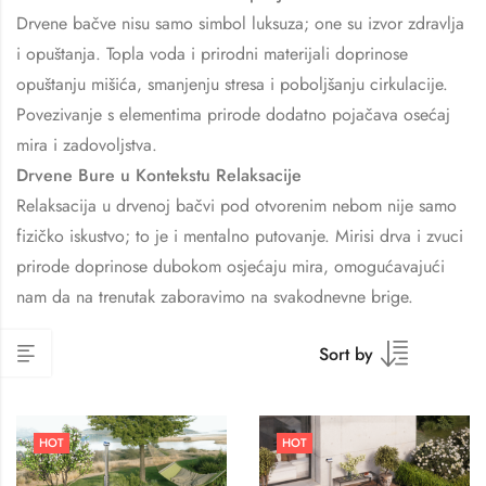
Drvene bačve nisu samo simbol luksuza; one su izvor zdravlja
i opuštanja. Topla voda i prirodni materijali doprinose
opuštanju mišića, smanjenju stresa i poboljšanju cirkulacije.
Povezivanje s elementima prirode dodatno pojačava osećaj
mira i zadovoljstva.
Drvene Bure u Kontekstu Relaksacije
Relaksacija u drvenoj bačvi pod otvorenim nebom nije samo
fizičko iskustvo; to je i mentalno putovanje. Mirisi drva i zvuci
prirode doprinose dubokom osjećaju mira, omogućavajući
nam da na trenutak zaboravimo na svakodnevne brige.
Sort by
HOT
HOT