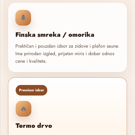
🌲
Finska smreka / omorika
Praktičan i pouzdan izbor za zidove i plafon saune.
Ima prirodan izgled, prijatan miris i dobar odnos
cene i kvaliteta.
Premium izbor
🔥
Termo drvo