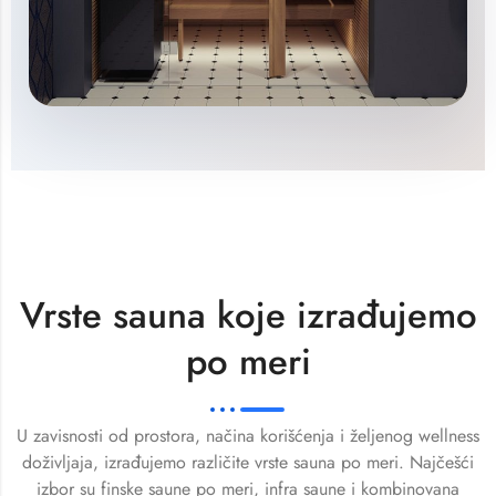
Vrste sauna koje izrađujemo
po meri
U zavisnosti od prostora, načina korišćenja i željenog wellness
doživljaja, izrađujemo različite vrste sauna po meri. Najčešći
izbor su finske saune po meri, infra saune i kombinovana