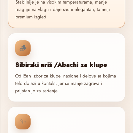
Stabilnije je na visokim temperaturama, manje
reaguje na vlagu i daje sauni elegantan, tamniji
premium izgled.
🪵
Sibirski ariš /Abachi za klupe
Odličan izbor za klupe, naslone i delove sa kojima
telo dolazi u kontakt, jer se manje zagreva i
prijatan je za sedenje.
✨