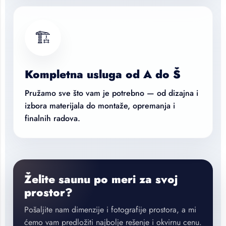
🏗️
Kompletna usluga od A do Š
Pružamo sve što vam je potrebno — od dizajna i
izbora materijala do montaže, opremanja i
finalnih radova.
Želite saunu po meri za svoj
prostor?
Pošaljite nam dimenzije i fotografije prostora, a mi
ćemo vam predložiti najbolje rešenje i okvirnu cenu.