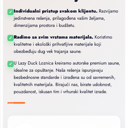
Individualni pristup svakom klijentu.
Razvijamo
✓
jedinstvena rešenja, prilagođena vašim željama,
dimenzijama prostora i budžetu.
Radimo sa svim vrstama materijala.
Koristimo
✓
kvalitetne i ekološki prihvatljive materijale koji
obezbeđuju dug vek trajanja saune.
U Lazy Duck Loznica kreiramo autorske premium saune,
✓
idealne za opuštanje. Naša rešenja ispunjavaju
bezbednosne standarde i izrađena su od savremenih,
kvalitetnih materijala. Birajući nas, birate udobnost,
pouzdanost, iskusan tim i vrhunski kvalitet izrade.