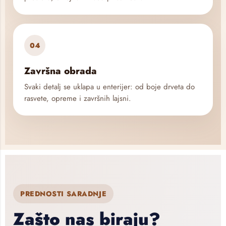
04
Završna obrada
Svaki detalj se uklapa u enterijer: od boje drveta do
rasvete, opreme i završnih lajsni.
PREDNOSTI SARADNJE
Zašto nas biraju?