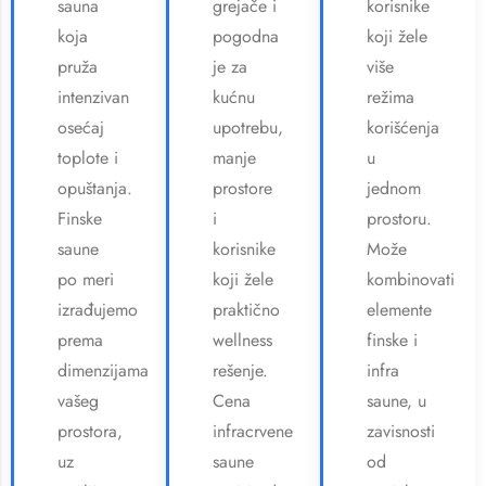
sauna
grejače i
korisnike
koja
pogodna
koji žele
pruža
je za
više
intenzivan
kućnu
režima
osećaj
upotrebu,
korišćenja
toplote i
manje
u
opuštanja.
prostore
jednom
Finske
i
prostoru.
saune
korisnike
Može
po meri
koji žele
kombinovati
izrađujemo
praktično
elemente
prema
wellness
finske i
dimenzijama
rešenje.
infra
vašeg
Cena
saune, u
prostora,
infracrvene
zavisnosti
uz
saune
od