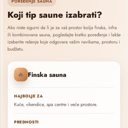
POREĐENJE SAUNA
Koji tip saune izabrati?
Ako niste sigurni da li je za vaš prostor bolja finska, infra
ili kombinovana sauna, pogledajte kratko poređenje i lakše
izaberite rešenje koje odgovara vašim navikama, prostoru i
budžetu.
🔥
Finska sauna
NAJBOLJE ZA
Kuće, vikendice, spa centre i veće prostore.
PREDNOSTI