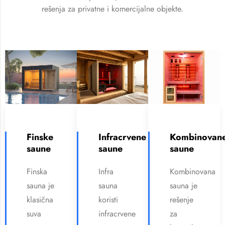
rešenja za privatne i komercijalne objekte.
Finske
Infracrvene
Kombinovan
saune
saune
saune
Finska
Infra
Kombinovana
sauna je
sauna
sauna je
klasična
koristi
rešenje
suva
infracrvene
za