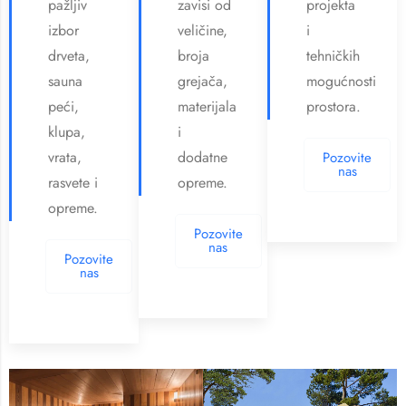
pažljiv
zavisi od
projekta
izbor
veličine,
i
drveta,
broja
tehničkih
sauna
grejača,
mogućnosti
peći,
materijala
prostora.
klupa,
i
vrata,
dodatne
Pozovite
nas
rasvete i
opreme.
opreme.
Pozovite
nas
Pozovite
nas