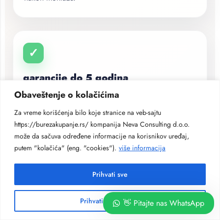
✓
garancije do 5 godina
Obaveštenje o kolačićima
Pružamo garanciju na izvedene radove, kvalitet
montaže i pravilno ugrađene elemente saune.
Za vreme korišćenja bilo koje stranice na veb-sajtu
https://burezakupanje.rs/ kompanija Neva Consulting d.o.o.
može da sačuva određene informacije na korisnikov uređaj,
putem "kolačića" (eng. "cookies").
više informacija
✓
Prihvati sve
Podrška nakon montaže
Ostajemo dostupni za pitanja, dodatna podešavanja i
Prihvati neobhodne
👋 Pitajte nas WhatsApp
savete nakon što sauna bude spremna za korišćenje.