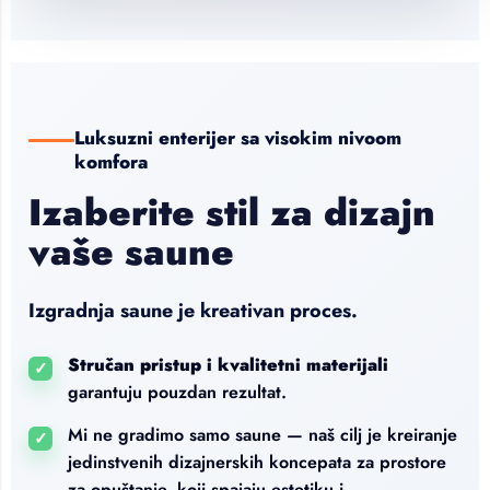
Luksuzni enterijer sa visokim nivoom
komfora
Izaberite stil za dizajn
vaše saune
Izgradnja saune je kreativan proces.
Stručan pristup i kvalitetni materijali
✓
garantuju pouzdan rezultat.
Mi ne gradimo samo saune — naš cilj je kreiranje
✓
jedinstvenih dizajnerskih koncepata za prostore
za opuštanje, koji spajaju estetiku i