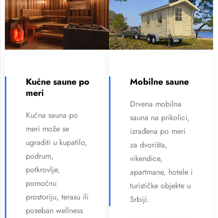
Kućne saune po
Mobilne saune
meri
Drvena mobilna
Kućna sauna po
sauna na prikolici,
meri može se
izrađena po meri
ugraditi u kupatilo,
za dvorišta,
podrum,
vikendice,
potkrovlje,
apartmane, hotele i
pomoćnu
turističke objekte u
prostoriju, terasu ili
Srbiji.
poseban wellness