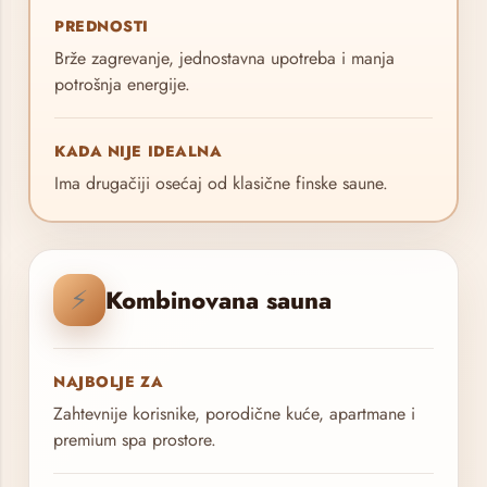
PREDNOSTI
Brže zagrevanje, jednostavna upotreba i manja
potrošnja energije.
KADA NIJE IDEALNA
Ima drugačiji osećaj od klasične finske saune.
⚡
Kombinovana sauna
NAJBOLJE ZA
Zahtevnije korisnike, porodične kuće, apartmane i
premium spa prostore.