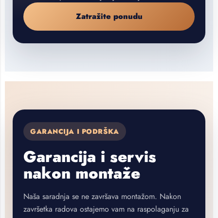
Zatražite ponudu
GARANCIJA I PODRŠKA
Garancija i servis
nakon montaže
Naša saradnja se ne završava montažom. Nakon
završetka radova ostajemo vam na raspolaganju za