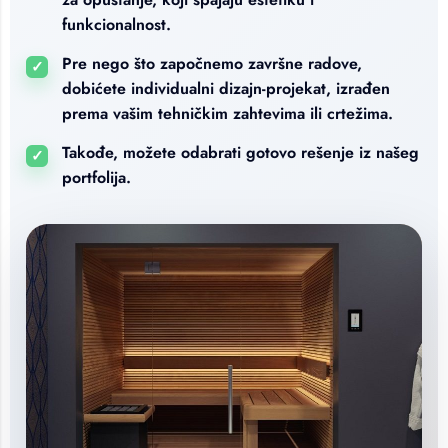
funkcionalnost.
Pre nego što započnemo završne radove,
✓
dobićete individualni dizajn-projekat, izrađen
prema vašim tehničkim zahtevima ili crtežima.
Takođe, možete odabrati gotovo rešenje iz našeg
✓
portfolija.