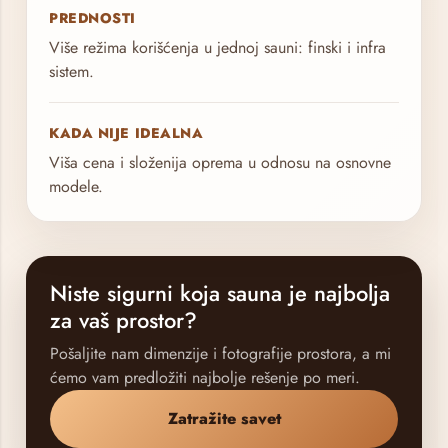
PREDNOSTI
Više režima korišćenja u jednoj sauni: finski i infra
sistem.
KADA NIJE IDEALNA
Viša cena i složenija oprema u odnosu na osnovne
modele.
Niste sigurni koja sauna je najbolja
za vaš prostor?
Pošaljite nam dimenzije i fotografije prostora, a mi
ćemo vam predložiti najbolje rešenje po meri.
Zatražite savet