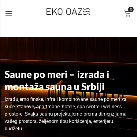
0
Saune po meri – izrada i
montaža sauna u Srbiji
Izrađujemo finske, infra i kombinovane saune po meri za
kuće, stanove, apartmane, hotele, spa centre i wellness
prostore. Svaku saunu projektujemo prema dimenzijama
vašeg prostora, željenom tipu korišćenja, enterijeru i
budžetu.