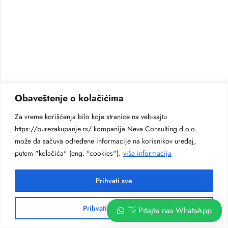
Obaveštenje o kolačićima
Za vreme korišćenja bilo koje stranice na veb-sajtu
https://burezakupanje.rs/ kompanija Neva Consulting d.o.o.
može da sačuva određene informacije na korisnikov uređaj,
putem "kolačića" (eng. "cookies").
više informacija
Prihvati sve
Prihvati neobhodne
👋 Pitajte nas WhatsApp