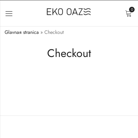
0
Glavnaя stranica
»
Checkout
Checkout