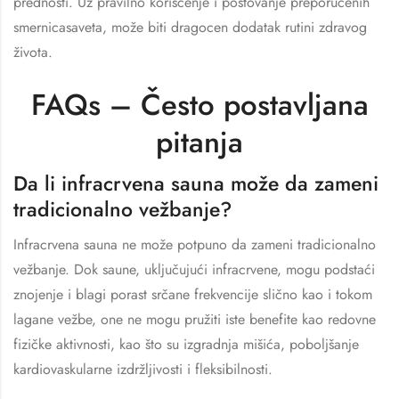
prednosti. Uz pravilno korišćenje i poštovanje preporučenih
smernicasaveta, može biti dragocen dodatak rutini zdravog
života.
FAQs – Često postavljana
pitanja
Da li infracrvena sauna može da zameni
tradicionalno vežbanje?
Infracrvena sauna ne može potpuno da zameni tradicionalno
vežbanje. Dok saune, uključujući infracrvene, mogu podstaći
znojenje i blagi porast srčane frekvencije slično kao i tokom
lagane vežbe, one ne mogu pružiti iste benefite kao redovne
fizičke aktivnosti, kao što su izgradnja mišića, poboljšanje
kardiovaskularne izdržljivosti i fleksibilnosti.