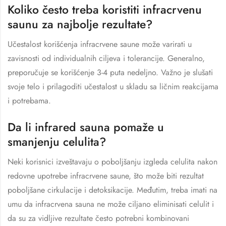
Koliko često treba koristiti infracrvenu
saunu za najbolje rezultate?
Učestalost korišćenja infracrvene saune može varirati u
zavisnosti od individualnih ciljeva i tolerancije. Generalno,
preporučuje se korišćenje 3-4 puta nedeljno. Važno je slušati
svoje telo i prilagoditi učestalost u skladu sa ličnim reakcijama
i potrebama.
Da li infrared sauna pomaže u
smanjenju celulita?
Neki korisnici izveštavaju o poboljšanju izgleda celulita nakon
redovne upotrebe infracrvene saune, što može biti rezultat
poboljšane cirkulacije i detoksikacije. Međutim, treba imati na
umu da infracrvena sauna ne može ciljano eliminisati celulit i
da su za vidljive rezultate često potrebni kombinovani