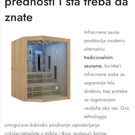
prednosti i šta treba da
znate
Infracrvena sauna
predstavlja modernu
alternativu
tradicionalnim
saunama
, koristeći
infracrvene zrake za
zagrevanje tela
direktno, bez potrebe
za zagrevanjem
vazduha oko vas. Ova
tehnologija
omogućava dubinsko prodiranje uspostavljanje
cirkulacijetoplote u mišiće i tkiva, pružajući brojne