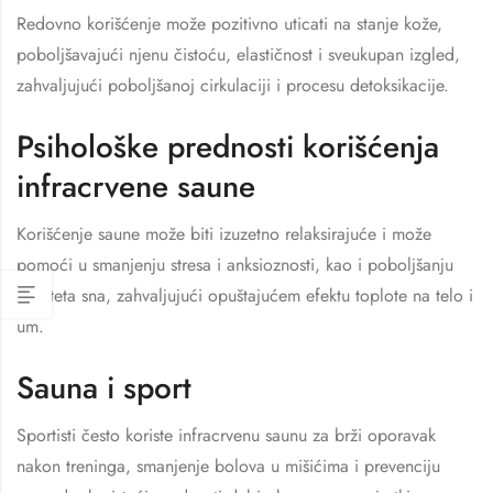
Redovno korišćenje može pozitivno uticati na stanje kože,
poboljšavajući njenu čistoću, elastičnost i sveukupan izgled,
zahvaljujući poboljšanoj cirkulaciji i procesu detoksikacije.
Psihološke prednosti korišćenja
infracrvene saune
Korišćenje saune može biti izuzetno relaksirajuće i može
pomoći u smanjenju stresa i anksioznosti, kao i poboljšanju
kvaliteta sna, zahvaljujući opuštajućem efektu toplote na telo i
um.
Sauna i sport
Sportisti često koriste infracrvenu saunu za brži oporavak
nakon treninga, smanjenje bolova u mišićima i prevenciju