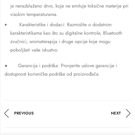
je nerazblaženo drvo, koje ne emituje toksične materije pri
visokim temperaturama.
Karakteristike i dodaci: Razmislite o dodatnim
karakteristikama kao što su digitalne kontrole, Bluetooth
zvučnici, aromaterapija i druge opcije koje mogu
poboljšati vaše iskustvo.
●
Garancija i podrška: Provjerite uslove garancije i
dostupnost korisničke podrške od proizvođača.
PREVIOUS
NEXT