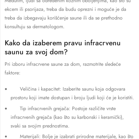
Međutim, ljudi sa određenim kožnim oboljenjima, kao što su
ekcem ili psorijaza, treba da budu oprezni i moguće je da
treba da izbegavaju korišćenje saune ili da se prethodno
konsultuju sa dermatologom.
Kako da izaberem pravu infracrvenu
saunu za svoj dom?
Pri izboru infracrvene saune za dom, razmotrite sledeće
faktore:
Veličina i kapacitet: Izaberite saunu koja odgovara
prostoru koji imate dostupan i broju ljudi koji će je koristiti.
Tip infracrvenih grejača: Postoje različite vrste
infracrvenih grejača (kao što su karbonski i keramički),
svaki sa svojim prednostima.
Materijali: Bolje je izabrati prirodne materijale, kao što