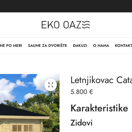
NE PO MERI
SAUNE ZA DVORIŠTE
ĐAKUZI
O NAMA
KONTAK
Letnjikovac Cat
5.800
€
Karakteristike
Zidovi