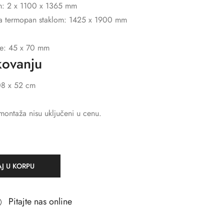
om: 2 x 1100 x 1365 mm
 sa termopan staklom: 1425 x 1900 mm
de: 45 x 70 mm
kovanju
08 x 52 cm
 montaža nisu uključeni u cenu.
J U KORPU
Pitajte nas online