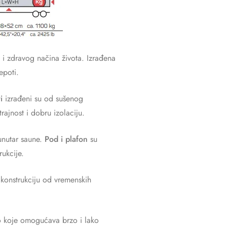
 i zdravog načina života. Izrađena
epoti.
i
izrađeni su od sušenog
jnost i dobru izolaciju.
unutar saune.
Pod i plafon
su
rukcije.
 konstrukciju od vremenskih
vo koje omogućava brzo i lako