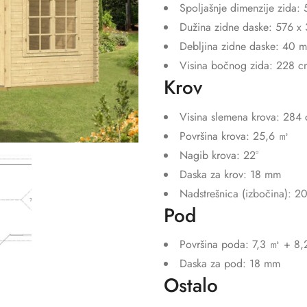
Spoljašnje dimenzije zida:
Dužina zidne daske: 576 x
Debljina zidne daske: 40 
Visina bočnog zida: 228 c
Krov
Visina slemena krova: 284
Površina krova: 25,6 ㎥
Nagib krova: 22°
Daska za krov: 18 mm
Nadstrešnica (izbočina): 2
Pod
Površina poda: 7,3 ㎡ + 8
Daska za pod: 18 mm
Ostalo