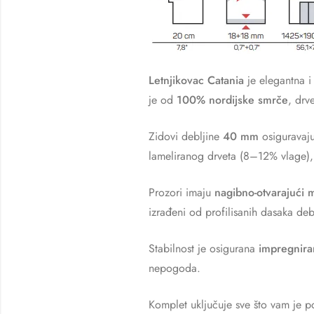
Letnjikovac Catania
je elegantna i
je od
100% nordijske smrče
, drv
Zidovi debljine
40 mm
osiguravaju
lameliranog drveta (8–12% vlage)
Prozori imaju
nagibno-otvarajući
izrađeni od profilisanih dasaka deb
Stabilnost je osigurana
impregnira
nepogoda.
Komplet uključuje sve što vam je p