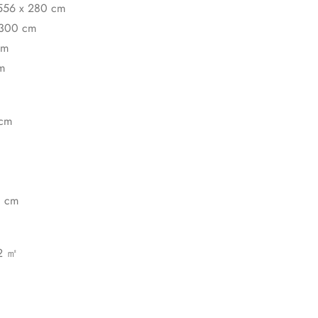
 556 x 280 cm
 300 cm
mm
m
 cm
0 cm
,2 ㎡