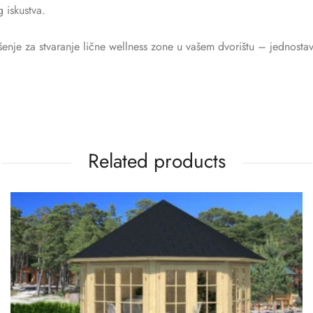
 iskustva.
šenje za stvaranje lične wellness zone u vašem dvorištu – jednosta
Related products