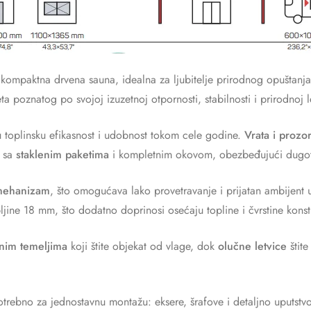
 kompaktna drvena sauna, idealna za ljubitelje prirodnog opuštanja
eta poznatog po svojoj izuzetnoj otpornosti, stabilnosti i prirodnoj l
 toplinsku efikasnost i udobnost tokom cele godine.
Vrata i prozor
, sa
staklenim paketima
i kompletnim okovom, obezbeđujući dugotra
 mehanizam
, što omogućava lako provetravanje i prijatan ambijent 
ljine 18 mm, što dodatno doprinosi osećaju topline i čvrstine konst
nim temeljima
koji štite objekat od vlage, dok
olučne letvice
štite
otrebno za jednostavnu montažu: eksere, šrafove i detaljno uputst