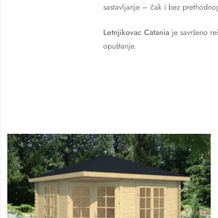
sastavljanje – čak i bez prethodnog
Letnjikovac Catania
je savršeno re
opuštanje.