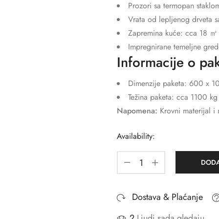
Prozori sa termopan stakl
Vrata od lepljenog drveta
Zapremina kuće: cca 18 ㎥
Impregnirane temeljne gre
Informacije o pa
Dimenzije paketa: 600 x 1
Težina paketa: cca 1100 kg
Napomena:
Krovni materijal i
Availability:
DODA
Dostava & Plaćanje
2
Ljudi sada gledaju