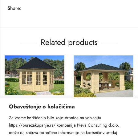
Share:
Related products
DRVENI LETNJIKOVCI ZA DVORIŠTE
DRVENI LETNJIKOVCI ZA DVORIŠTE
Obaveštenje o kolačićima
Letnjikovac Emma
Letnjikovac Ibica
5.300
€
Za vreme korišćenja bilo koje stranice na veb-sajtu
3.200
€
https://burezakupanje.rs/ kompanija Neva Consulting d.o.o.
može da sačuva određene informacije na korisnikov uređaj,