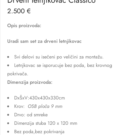
2.500
€
Opis proizvoda:
Uradi sam set za drveni letnjikovac
Svi delovi su isečeni po veličini za montažu.
Letnjkovac se isporucuje bez poda, bez krovnog
pokrivača.
Dimenzija proizvoda:
DxŠxV:430x430x330cm
Krov:
OSB ploča 9 mm
Drvo: od smreke
Dimenzija stuba 120 x 120 mm
Bez poda,bez pokrivanja