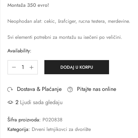
Montaža 350 evro!
Neophodan alat: cekic, šrafciger, rucna testera, merdevine.
Svi elementi potrebni za montažu su isečeni po veličini.
Availability:
DODAJ U KORPU
Dostava & Plaćanje
Pitajte nas online
2
Ljudi sada gledaju
Šifra proizvoda:
P020838
Kategorija:
Drveni letnjikovci za dvorište