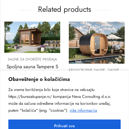
Related products
SAUNE ZA DVORIŠTE PRODAJA
Spoljna sauna Tampere S
,
KRUGLOKUBNE SAUNE
SAUNE ZA DVORIŠTE PRODAJA
DxŠxV:290x210x260 cm
Finska sauna bure od 2,4 m
Obaveštenje o kolačićima
10.400
€
DxŠxV:240x220x230 cm
Za vreme korišćenja bilo koje stranice na veb-sajtu
4.200
€
https://burezakupanje.rs/ kompanija Neva Consulting d.o.o.
može da sačuva određene informacije na korisnikov uređaj,
putem "kolačića" (eng. "cookies").
više informacija
Prihvati sve