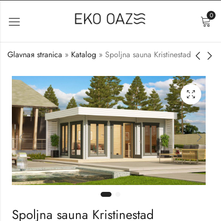
0
Glavnaя stranica
»
Katalog
»
Spoljna sauna Kristinestad
Spoljna sauna Vaasa
Drveni letnjikovac
Classico
23.750
€
2.500
€
Spoljna sauna Kristinestad