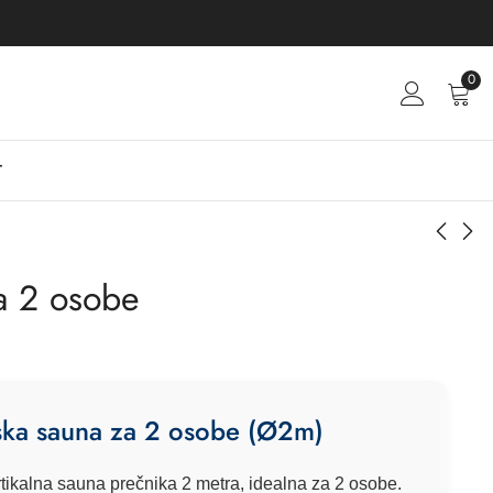
0
T
na 2 osobe
Spoljna ruska sauna
Kvadratna sauna za 2
osobe
7.000
€
3.200
€
nska sauna za 2 osobe (Ø2m)
tikalna sauna prečnika 2 metra, idealna za 2 osobe.