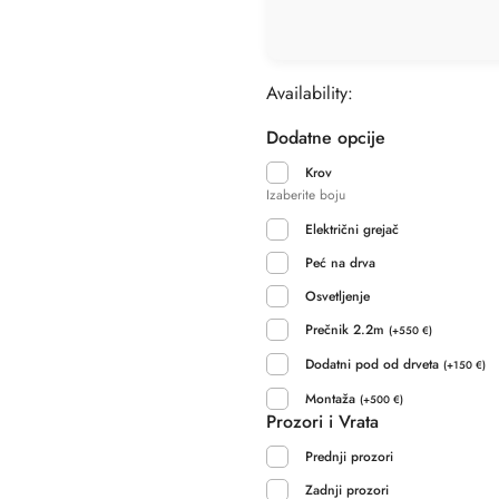
Availability:
Dodatne opcije
Krov
Izaberite boju
Električni grejač
Peć na drva
Osvetljenje
Prečnik 2.2m
(
+
550
€
)
Dodatni pod od drveta
(
+
150
€
)
Montaža
(
+
500
€
)
Prozori i Vrata
Prednji prozori
Zadnji prozori