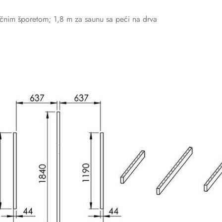
ričnim šporetom; 1,8 m za saunu sa peći na drva