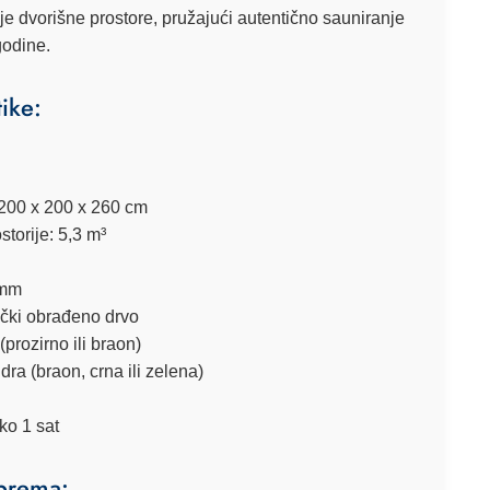
 dvorišne prostore, pružajući autentično sauniranje
godine.
tike:
200 x 200 x 260 cm
torije:
5,3 m³
mm
mički obrađeno drvo
(prozirno ili braon)
ra (braon, crna ili zelena)
ko 1 sat
prema: