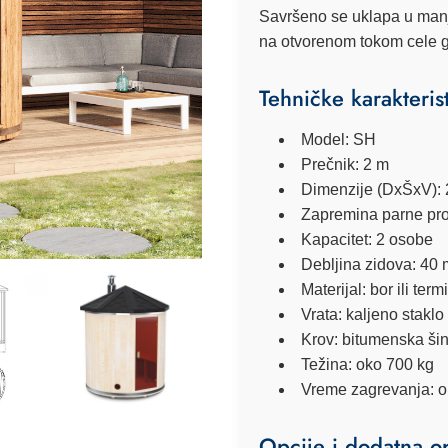
Savršeno se uklapa u manje
na otvorenom tokom cele 
Tehničke karakteris
Model:
SH
Prečnik:
2 m
Dimenzije (DxŠxV):
Zapremina parne pros
Kapacitet:
2 osobe
Debljina zidova:
40 
Materijal:
bor ili ter
Vrata:
kaljeno staklo 
Krov:
bitumenska šind
Težina:
oko 700 kg
Vreme zagrevanja:
o
Opcije i dodatna o