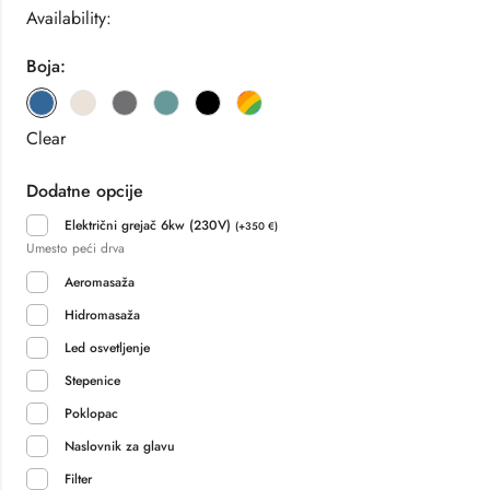
Availability:
Boja:
Clear
Dodatne opcije
Električni grejač 6kw (230V)
(
+
350
€
)
Umesto peći drva
Aeromasaža
Hidromasaža
Led osvetljenje
Stepenice
Poklopac
Naslovnik za glavu
Filter