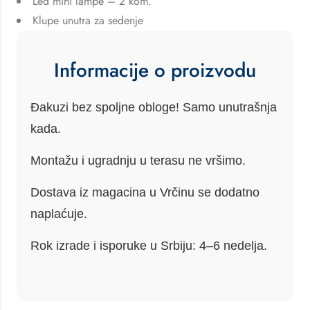
Led mini lampe – 2 kom.
Klupe unutra za sedenje
Informacije o proizvodu
Đakuzi bez spoljne obloge!
Samo unutrašnja
kada.
Montažu i ugradnju u terasu
ne vršimo
.
Dostava iz magacina u
Vrčinu
se dodatno
naplaćuje.
Rok izrade i isporuke u Srbiju:
4–6 nedelja
.