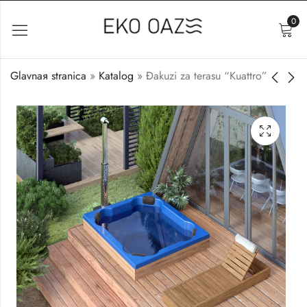
0
Glavnaя stranica
»
Katalog
»
Đakuzi za terasu “Kuattro”
Đakuzi za terasu
Đakuzi za terasu
"Octa 7"
“Oval”
4.200
3.800
€
€