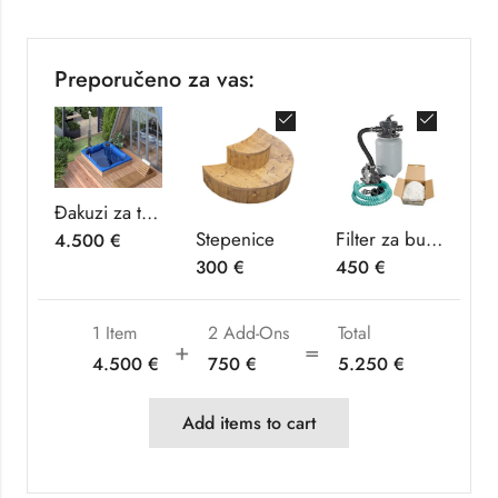
Preporučeno za vas:
Đakuzi za terasu “Kuattro”
Stepenice
Filter za bure i kade
4.500
€
300
€
450
€
1 Item
2
Add-Ons
Total
4.500
€
750
€
5.250
€
Add items to cart