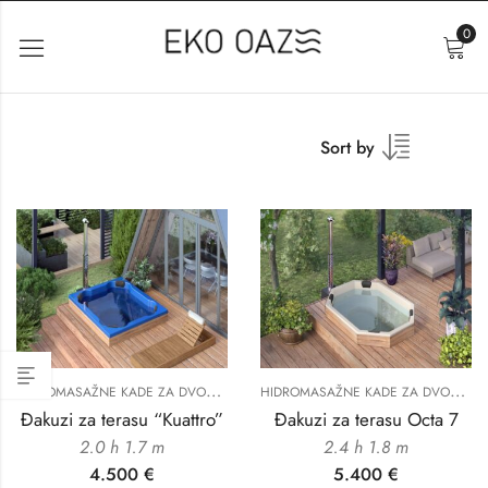
0
Sort by
H
IDROMASAŽNE KADE ZA DVORIŠTE
H
IDROMASAŽNE KADE ZA DVORIŠTE
Đakuzi za terasu “Kuattro”
Đakuzi za terasu Octa 7
2.0 h 1.7 m
2.4 h 1.8 m
4.500
€
5.400
€