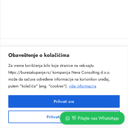
Obaveštenje o kolačićima
Za vreme korišćenja bilo koje stranice na veb-sajtu
https://burezakupanje.rs/ kompanija Neva Consulting d.o.o.
može da sačuva određene informacije na korisnikov uređaj,
putem "kolačića" (eng. "cookies").
više informacija
Prihvati sve
Prihvati neobhodne
👋 Pitajte nas WhatsApp