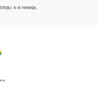
Srbiju:
4–6 nedelja
.
50
€
)