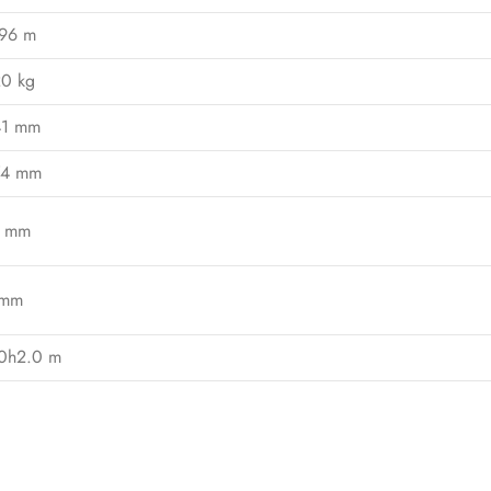
96 m
0 kg
41 mm
74 mm
8 mm
 mm
0h2.0 m