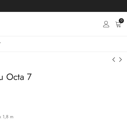
0
T
su Octa 7
Luksuzna kućica mini
Finska sauna za
a-frame
dvorište S28V
7.500
4.100
€
€
x 1,8 m