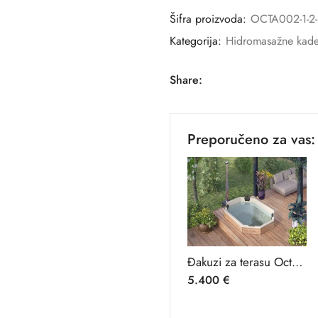
Šifra proizvoda:
OCTA002-1-2-
Kategorija:
Hidromasažne kade 
Share:
Preporučeno za vas:
Đakuzi za terasu Octa 7
5.400
€