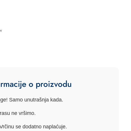
kw
ormacije o proizvodu
oge!
Samo unutrašnja kada.
erasu
ne vršimo
.
Vrčinu
se dodatno naplaćuje.