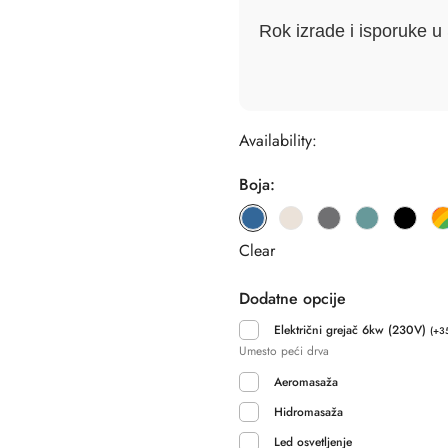
Rok izrade i isporuke u 
Availability:
Boja:
Clear
Dodatne opcije
Električni grejač 6kw (230V)
(
+
3
Umesto peći drva
Aeromasaža
Hidromasaža
Led osvetljenje