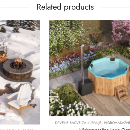
Related products
,
DRVENE BAČVE ZA KUPANJE
HIDROMASAŽNE KADE ZA DVORIŠTE
Hidromasažna kada Octa 2.0