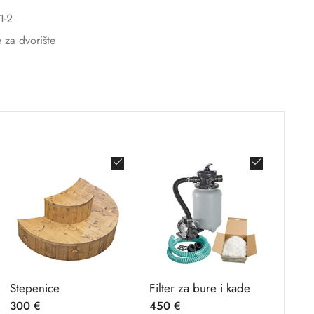
1-2
za dvorište
Stepenice
Filter za bure i kade
300
€
450
€