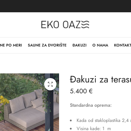
NE PO MERI
SAUNE ZA DVORIŠTE
ĐAKUZI
O NAMA
KONTAK
Đakuzi za tera
5.400
€
Standardna oprema:
Kada od stakloplastika 2,4 
Visina kade: 1 m