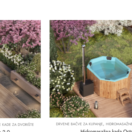
,
DRVENE BAČVE ZA KUPANJE
HIDROMASAŽNE KADE ZA DVORIŠTE
Hidromasažna kada Octa 2.4