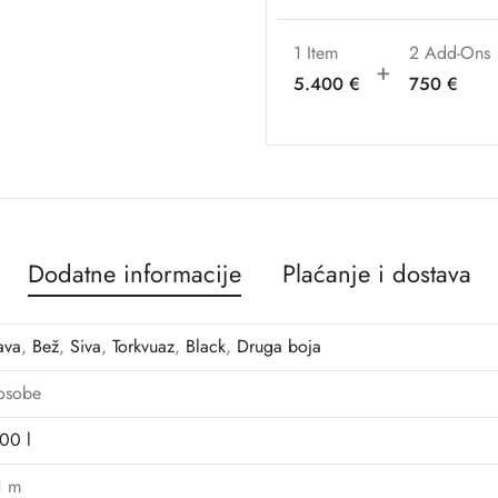
1 Item
2
Add-Ons
5.400
€
750
€
Dodatne informacije
Plaćanje i dostava
ava
,
Bež
,
Siva
,
Torkvuaz
,
Black
,
Druga boja
osobe
00 l
1 m