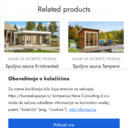
Related products
SAUNE ZA DVORIŠTE PRODAJA
SAUNE ZA DVORIŠTE PRODAJA
Spoljna sauna Kristinestad
Spoljna sauna Tampere
DxŠxV:630x450x260 cm
DxŠxV:210x210x260 cm
Obaveštenje o kolačićima
18.000
€
9.400
€
Za vreme korišćenja bilo koje stranice na veb-sajtu
https://burezakupanje.rs/ kompanija Neva Consulting d.o.o.
može da sačuva određene informacije na korisnikov uređaj,
putem "kolačića" (eng. "cookies").
više informacija
Prihvati sve