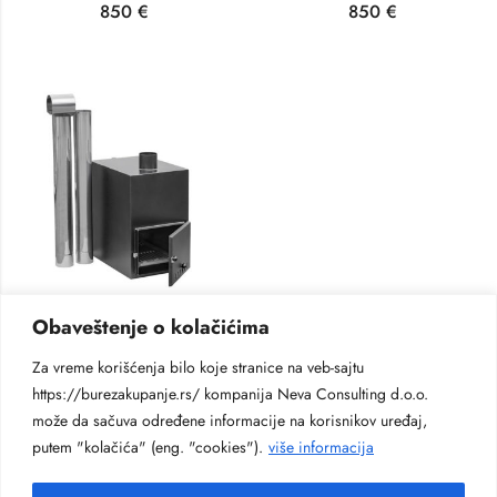
850
€
850
€
,
OPREMA ZA BURE I KADE
PECHI
Obaveštenje o kolačićima
Aluminijumska spoljna peč od 35 kv
Za vreme korišćenja bilo koje stranice na veb-sajtu
950
€
https://burezakupanje.rs/ kompanija Neva Consulting d.o.o.
može da sačuva određene informacije na korisnikov uređaj,
putem "kolačića" (eng. "cookies").
više informacija