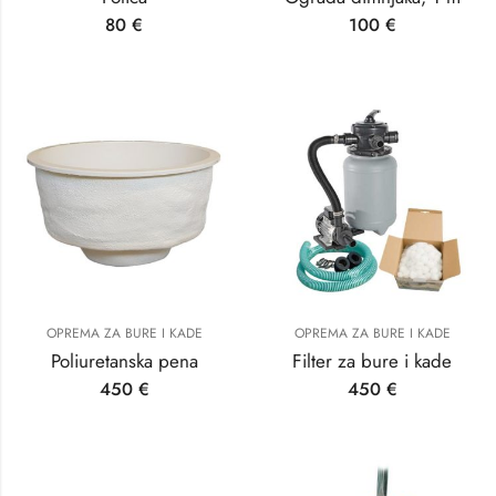
80
€
100
€
OPREMA ZA BURE I KADE
OPREMA ZA BURE I KADE
Poliuretanska pena
Filter za bure i kade
450
€
450
€