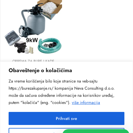
OPREMA ZA BURE I KADE
Grejač 9kw + Filter
Obaveštenje o kolačićima
Za kade i bure
Za vreme korišćenja bilo koje stranice na veb-sajtu
1.000
€
https://burezakupanje.rs/ kompanija Neva Consulting d.o.o.
može da sačuva određene informacije na korisnikov uređaj,
putem "kolačića" (eng. "cookies").
više informacija
Prihvati sve