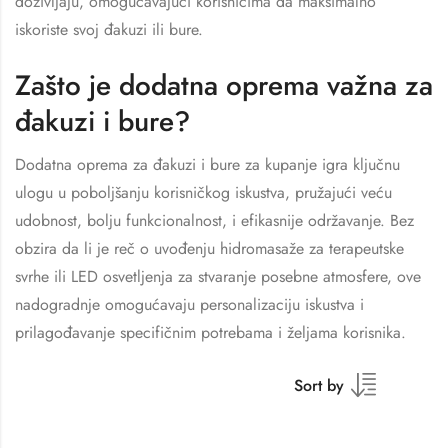
doživljaju, omogućavajući korisnicima da maksimalno
iskoriste svoj đakuzi ili bure.
Zašto je dodatna oprema važna za
đakuzi i bure?
Dodatna oprema za đakuzi i bure za kupanje igra ključnu
ulogu u poboljšanju korisničkog iskustva, pružajući veću
udobnost, bolju funkcionalnost, i efikasnije održavanje. Bez
obzira da li je reč o uvođenju hidromasaže za terapeutske
svrhe ili LED osvetljenja za stvaranje posebne atmosfere, ove
nadogradnje omogućavaju personalizaciju iskustva i
prilagođavanje specifičnim potrebama i željama korisnika.
Sort by