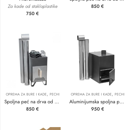
Za kade od stakloplastike
850
€
750
€
,
,
OPREMA ZA BURE I KADE
PECHI
OPREMA ZA BURE I KADE
PECHI
Spoljna peć na drva od 27 kv
Aluminijumska spoljna peč od 35 kv
850
€
950
€