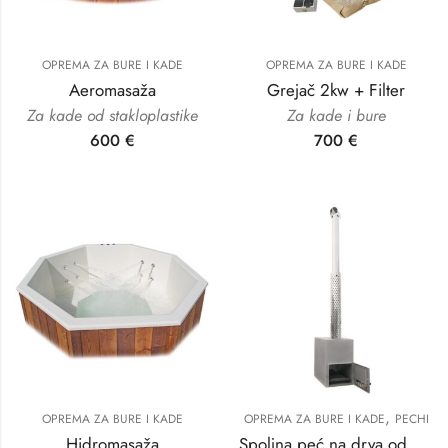
OPREMA ZA BURE I KADE
OPREMA ZA BURE I KADE
Aeromasaža
Grejač 2kw + Filter
Za kade od stakloplastike
Za kade i bure
600
€
700
€
,
OPREMA ZA BURE I KADE
OPREMA ZA BURE I KADE
PECHI
Hidromasaža
Spoljna peć na drva od 35 kv