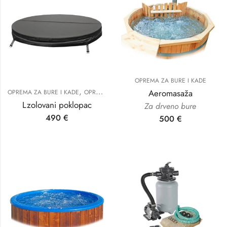
OPREMA ZA BURE I KADE
,
Aeromasaža
OPREMA ZA BURE I KADE
OPREMA ZA SAUNE
Lzolovani poklopac
Za drveno bure
490
€
500
€