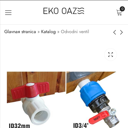
0
Glavnaя stranica
»
Katalog
»
Odvodni ventil
Nasloni za glavu
Polica
35
€
80
€