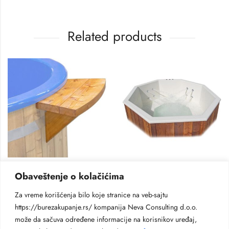
Related products
OPREMA ZA BURE I KADE
OPREMA ZA BURE I KADE
Obaveštenje o kolačićima
Polica
Hidromasaža
80
€
Za kade od stakloplastike
Za vreme korišćenja bilo koje stranice na veb-sajtu
750
€
https://burezakupanje.rs/ kompanija Neva Consulting d.o.o.
može da sačuva određene informacije na korisnikov uređaj,