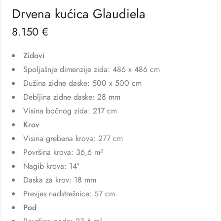
Drvena kućica Glaudiela
8.150
€
Zidovi
Spoljašnje dimenzije zida: 486 x 486 cm
Dužina zidne daske: 500 x 500 cm
Debljina zidne daske: 28 mm
Visina bočnog zida: 217 cm
Krov
Visina grebena krova: 277 cm
Površina krova: 36,6 m²
Nagib krova: 14°
Daska za krov: 18 mm
Prevjes nadstrešnice: 57 cm
Pod