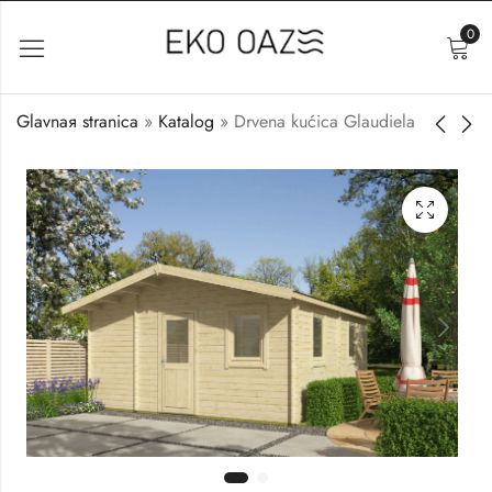
0
Glavnaя stranica
»
Katalog
»
Drvena kućica Glaudiela
Drvena kućica Gabriel
Drvena kućica Navia
8.500
9.800
€
€