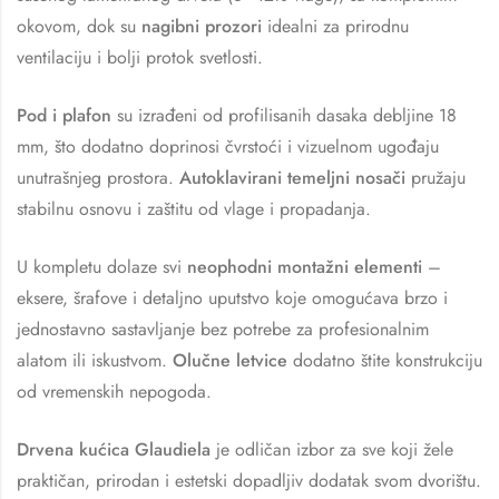
okovom, dok su
nagibni prozori
idealni za prirodnu
ventilaciju i bolji protok svetlosti.
Pod i plafon
su izrađeni od profilisanih dasaka debljine 18
mm, što dodatno doprinosi čvrstoći i vizuelnom ugođaju
unutrašnjeg prostora.
Autoklavirani temeljni nosači
pružaju
stabilnu osnovu i zaštitu od vlage i propadanja.
U kompletu dolaze svi
neophodni montažni elementi
–
eksere, šrafove i detaljno uputstvo koje omogućava brzo i
jednostavno sastavljanje bez potrebe za profesionalnim
alatom ili iskustvom.
Olučne letvice
dodatno štite konstrukciju
od vremenskih nepogoda.
Drvena kućica Glaudiela
je odličan izbor za sve koji žele
praktičan, prirodan i estetski dopadljiv dodatak svom dvorištu.