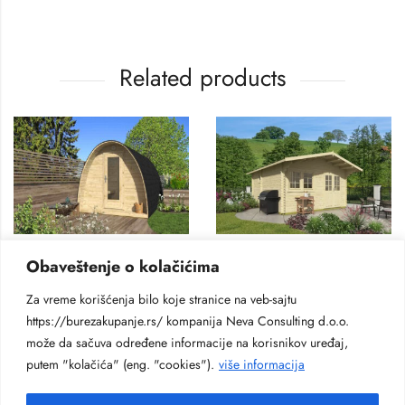
Related products
GLAMPING KUĆICE
GLAMPING KUĆICE
Obaveštenje o kolačićima
Kućica za glamping Eko
Drvena kućica Ramsi
za 👨‍👨 2-3 osobe
6.300
€
Za vreme korišćenja bilo koje stranice na veb-sajtu
https://burezakupanje.rs/ kompanija Neva Consulting d.o.o.
5.000
€
može da sačuva određene informacije na korisnikov uređaj,
putem "kolačića" (eng. "cookies").
više informacija