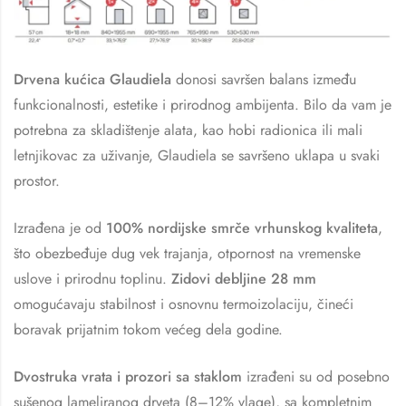
Drvena kućica Glaudiela
donosi savršen balans između
funkcionalnosti, estetike i prirodnog ambijenta. Bilo da vam je
potrebna za skladištenje alata, kao hobi radionica ili mali
letnjikovac za uživanje, Glaudiela se savršeno uklapa u svaki
prostor.
Izrađena je od
100% nordijske smrče vrhunskog kvaliteta
,
što obezbeđuje dug vek trajanja, otpornost na vremenske
uslove i prirodnu toplinu.
Zidovi debljine 28 mm
omogućavaju stabilnost i osnovnu termoizolaciju, čineći
boravak prijatnim tokom većeg dela godine.
Dvostruka vrata i prozori sa staklom
izrađeni su od posebno
sušenog lameliranog drveta (8–12% vlage), sa kompletnim