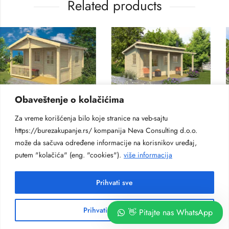
Related products
Obaveštenje o kolačićima
UNE
DRVENE SAUNE
DRVENE SA
 Kalevi
Drvena finska sauna Pihasauna 19
Za vreme korišćenja bilo koje stranice na veb-sajtu
€
14.500
€
10.00
https://burezakupanje.rs/ kompanija Neva Consulting d.o.o.
može da sačuva određene informacije na korisnikov uređaj,
putem "kolačića" (eng. "cookies").
više informacija
Prihvati sve
Prihvati neobhodne
👋 Pitajte nas WhatsApp