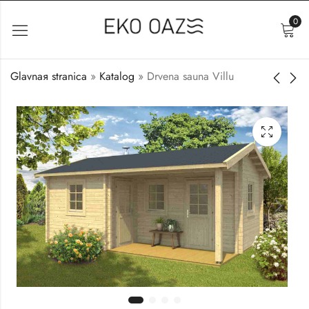
0
Glavnaя stranica
»
Katalog
»
Drvena sauna Villu
Drvena sauna Sami
Bačvasta sauna Kemi
12.800
5.100
€
€