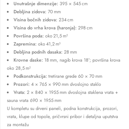
Unutrašnje dimenzije:
395 × 545 cm
Debljina zidova:
70 mm
Visina bočnih zidova:
234 cm
Visina do vrha krova (haronja):
298 cm
Površina poda:
oko 21,5 m²
Zapremina:
oko 41,2 m³
Debljina podnih dasaka:
28 mm
Krovne daske:
18 mm, nagib krova 18°; površina krova
oko 28,5 m²
Podkonstrukcija:
tretirane grede 60 × 70 mm
Prozori:
4 × 765 × 990 mm dvoslojno staklo
Vrata:
2 × 840 × 1955 mm dvoslojna staklena vrata +
sauna vrata 690 × 1955 mm
U kompletu su drveni paneli, podna konstrukcija, prozori,
vrata, klupe od topole, pričvrsni pribor i detaljna uputstva
za montažu