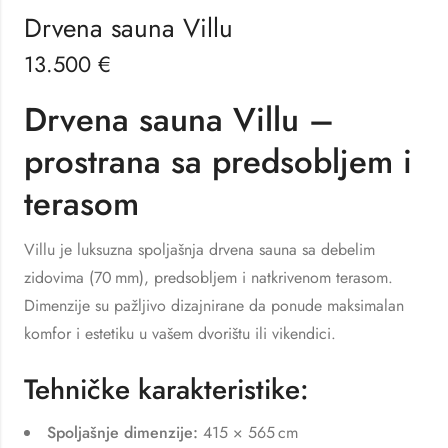
Drvena sauna Villu
13.500
€
Drvena sauna Villu –
prostrana sa predsobljem i
terasom
Villu je luksuzna spoljašnja drvena sauna sa debelim
zidovima (70 mm), predsobljem i natkrivenom terasom.
Dimenzije su pažljivo dizajnirane da ponude maksimalan
komfor i estetiku u vašem dvorištu ili vikendici.
Tehničke karakteristike:
Spoljašnje dimenzije:
415 × 565 cm