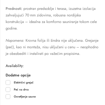
Prednosti:
prostran predsoblje i terasa, izuzetna izolacija
zahvaljujući 70 mm zidovima, robusna nordijska
konstrukcija – idealna za komforno sauniranje tokom cele
godine.
Napomena:
Krovna folija ili šindra nije uključena. Grejanje
(peć), kao ni montaža, nisu uključeni u cenu – neophodno
je obezbediti i instalirati po važećim propisima.
Availability:
Dodatne opcije
Električni grejač
Peć na drva
Osvetljenje saune